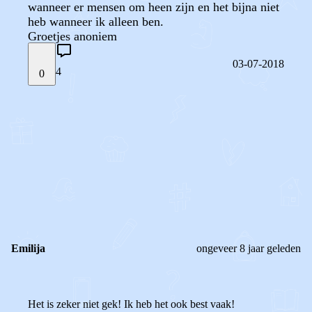
wanneer er mensen om heen zijn en het bijna niet
heb wanneer ik alleen ben.
Groetjes anoniem
03-07-2018
4
0
STEL JE EIGEN VRAAG
OF
REAGEER OP DIT BERICHT
REACTIES (
4
)
Emilija
ongeveer 8 jaar geleden
Het is zeker niet gek! Ik heb het ook best vaak!