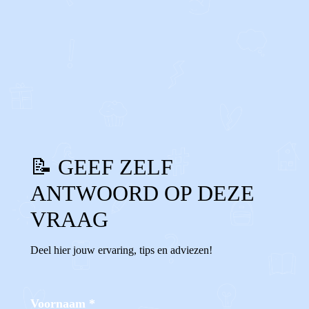
0
0
Reageer
📝 GEEF ZELF
ANTWOORD OP DEZE
VRAAG
Deel hier jouw ervaring, tips en adviezen!
Voornaam
*