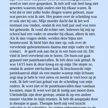
werd er niet over gesproken. Ik heb zelf ook heel lang niet
geweten waarom mijn ouders niet bij elkaar waren. Ik
wist dat er niet zulke leuke dingen waren gebeurt, maar
wat precies wist ik niet. Het praten over de scheiding was
er ook niet bij ons. Mijn moeder dacht dat ik het wel
normaal zou vinden, omdat ik een half jaar oud was toen
het gebeurde. Ik vond dit echter niet. Iedereen bij mij op
school had een vader en moeder bij elkaar, alleen ik niet.
Als ik dan vragen stelde, werden deze bijna niet
beantwoord. Ik hield hier dus mee op, ook over de
vervelende gebeurtenissen daarna met mijn vader en het
contact. Je geeft ook aan dat je in een burn-out zit. Dit
vind ik heel vervelend om te horen. De burn-out gaat
gepaard met paniekaanvallen. Ik heb deze ook gehad. Ik
was 14/15 toen ik deze kreeg en op mijn 16e stopte ze,
omdat ik andere uitvluchten had. Ik beschouwde mijn
paniekaanval altijd als een manier waarop mijn lichaam
zegt stop je hebt te veel stress en neemt te veel hooi op je
vork. Ik heb veel last gehad van de scheiding van mijn
ouders. Ik weet niet of de paniekaanvallen daar vandaan
kwamen, maar ik weet wel dat ik rustig aan moest doen.
Uiteindelijk zijn deze gestopt, omdat ik op een andere
manier vluchtte in mijn emoties. Ik heb dit aangepakt door
in therapie te gaan. Therapie heeft mij veel inzicht
geboden in de scheiding, de andere gebeurtenissen na de