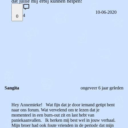
dat jullie mij erbij kunnen helpen!
10-06-2020
4
0
STEL JE EIGEN VRAAG
OF
REAGEER OP DIT BERICHT
REACTIES (
4
)
Sangita
ongeveer 6 jaar geleden
Hey Annemieke! Wat fijn dat je door iemand getipt bent
naar ons forum. Wat vervelend om te lezen dat je
momenteel in een burn-out zit en last hebt van
paniekaanvallen. Ik herken mij best wel in jouw verhaal.
Mijn broer had ook foute vrienden in de periode dat mijn