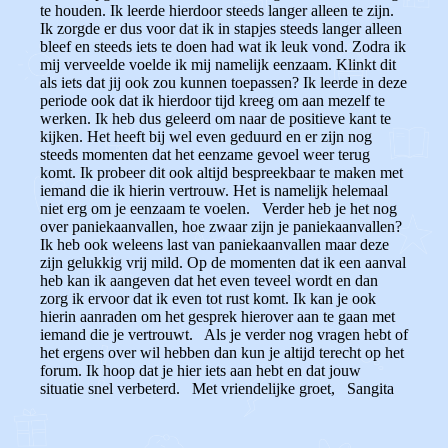
te houden. Ik leerde hierdoor steeds langer alleen te zijn.
Ik zorgde er dus voor dat ik in stapjes steeds langer alleen
bleef en steeds iets te doen had wat ik leuk vond. Zodra ik
mij verveelde voelde ik mij namelijk eenzaam. Klinkt dit
als iets dat jij ook zou kunnen toepassen? Ik leerde in deze
periode ook dat ik hierdoor tijd kreeg om aan mezelf te
werken. Ik heb dus geleerd om naar de positieve kant te
kijken. Het heeft bij wel even geduurd en er zijn nog
steeds momenten dat het eenzame gevoel weer terug
komt. Ik probeer dit ook altijd bespreekbaar te maken met
iemand die ik hierin vertrouw. Het is namelijk helemaal
niet erg om je eenzaam te voelen. Verder heb je het nog
over paniekaanvallen, hoe zwaar zijn je paniekaanvallen?
Ik heb ook weleens last van paniekaanvallen maar deze
zijn gelukkig vrij mild. Op de momenten dat ik een aanval
heb kan ik aangeven dat het even teveel wordt en dan
zorg ik ervoor dat ik even tot rust komt. Ik kan je ook
hierin aanraden om het gesprek hierover aan te gaan met
iemand die je vertrouwt. Als je verder nog vragen hebt of
het ergens over wil hebben dan kun je altijd terecht op het
forum. Ik hoop dat je hier iets aan hebt en dat jouw
situatie snel verbeterd. Met vriendelijke groet, Sangita