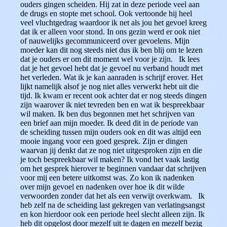
ouders gingen scheiden. Hij zat in deze periode veel aan
de drugs en stopte met school. Ook vertoonde hij heel
veel vluchtgedrag waardoor ik net als jou het gevoel kreeg
dat ik er alleen voor stond. In ons gezin werd er ook niet
of nauwelijks gecommuniceerd over gevoelens. Mijn
moeder kan dit nog steeds niet dus ik ben blij om te lezen
dat je ouders er om dit moment wel voor je zijn. Ik lees
dat je het gevoel hebt dat je gevoel nu verband houdt met
het verleden. Wat ik je kan aanraden is schrijf erover. Het
lijkt namelijk alsof je nog niet alles verwerkt hebt uit die
tijd. Ik kwam er recent ook achter dat er nog steeds dingen
zijn waarover ik niet tevreden ben en wat ik bespreekbaar
wil maken. Ik ben dus begonnen met het schrijven van
een brief aan mijn moeder. Ik deed dit in de periode van
de scheiding tussen mijn ouders ook en dit was altijd een
mooie ingang voor een goed gesprek. Zijn er dingen
waarvan jij denkt dat ze nog niet uitgesproken zijn en die
je toch bespreekbaar wil maken? Ik vond het vaak lastig
om het gesprek hierover te beginnen vandaar dat schrijven
voor mij een betere uitkomst was. Zo kon ik nadenken
over mijn gevoel en nadenken over hoe ik dit wilde
verwoorden zonder dat het als een verwijt overkwam. Ik
heb zelf na de scheiding last gekregen van verlatingsangst
en kon hierdoor ook een periode heel slecht alleen zijn. Ik
heb dit opgelost door mezelf uit te dagen en mezelf bezig