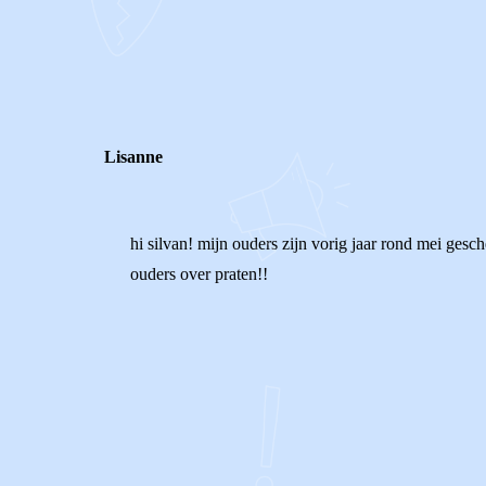
0
0
Reageer
Lisanne
hi silvan! mijn ouders zijn vorig jaar rond mei gesc
ouders over praten!!
0
0
Reageer