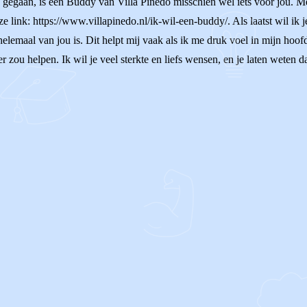
is gegaan, is een Buddy van Villa Pinedo misschien wel iets voor jou. M
ze link: https://www.villapinedo.nl/ik-wil-een-buddy/. Als laatst wil i
helemaal van jou is. Dit helpt mij vaak als ik me druk voel in mijn hoof
zou helpen. Ik wil je veel sterkte en liefs wensen, en je laten weten dat