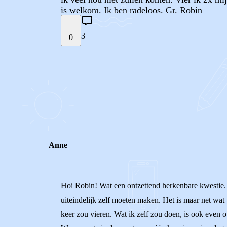
is welkom. Ik ben radeloos. Gr. Robin
3
0
STEL JE EIGEN VRAAG
REACTIES (
3
)
Anne
Hoi Robin! Wat een ontzettend herkenbare kwestie. Sup
uiteindelijk zelf moeten maken. Het is maar net wat j
keer zou vieren. Wat ik zelf zou doen, is ook even 