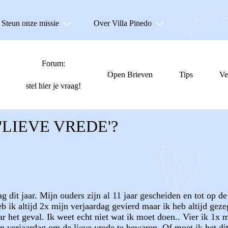
Steun onze missie
Over Villa Pinedo
Forum:
Open Brieven
Tips
Ve
stel hier je vraag!
'LIEVE VREDE'?
ag dit jaar. Mijn ouders zijn al 11 jaar gescheiden en tot op
eb ik altijd 2x mijn verjaardag gevierd maar ik heb altijd gez
aar het geval. Ik weet echt niet wat ik moet doen.. Vier ik 1
jn verjaardag om de lieve vrede te bewaren. Of moet ik het di