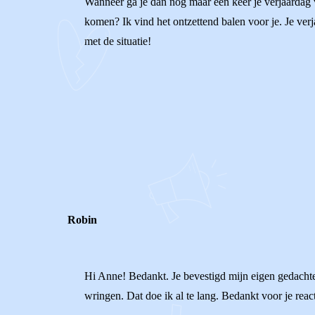
Wanneer ga je dan nog maar één keer je verjaardag vie
komen? Ik vind het ontzettend balen voor je. Je ver
met de situatie!
0
0
Reageer
Robin
Hi Anne! Bedankt. Je bevestigd mijn eigen gedachte
wringen. Dat doe ik al te lang. Bedankt voor je reac