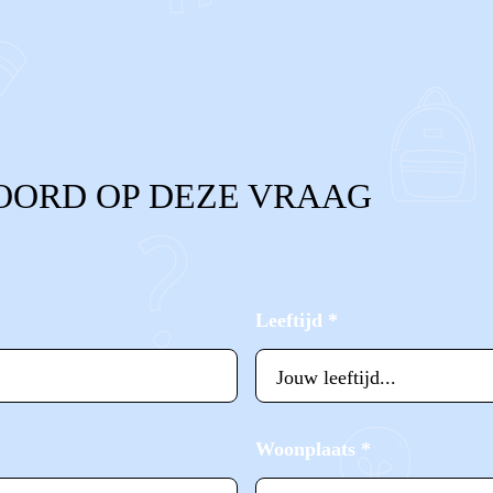
OORD OP DEZE VRAAG
Leeftijd
*
Woonplaats
*