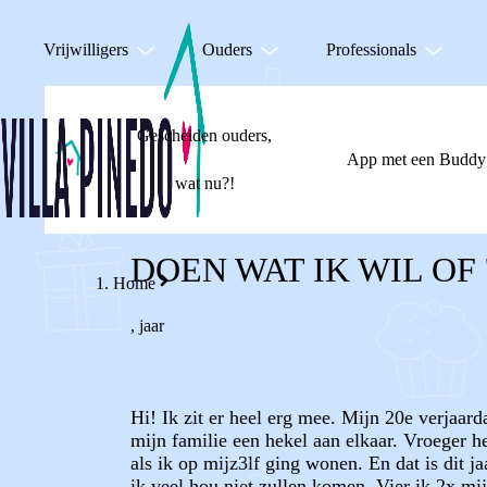
Vrijwilligers
Ouders
Professionals
Gescheiden ouders,
App met een Buddy
wat nu?!
DOEN WAT IK WIL OF 
Home
,
jaar
Hi! Ik zit er heel erg mee. Mijn 20e verjaard
mijn familie een hekel aan elkaar. Vroeger h
als ik op mijz3lf ging wonen. En dat is dit j
ik veel hou niet zullen komen. Vier ik 2x mi