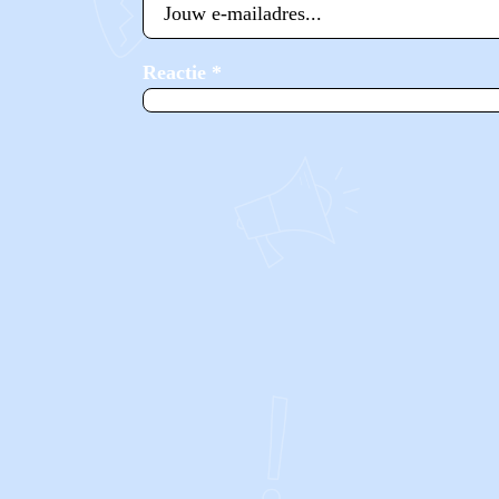
Reactie
*