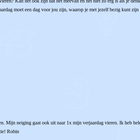
ren? Kan het ook zijn dat het meevalt en het niet zo erg is als je denkt
jaardag moet een dag voor jou zijn, waarop je met jezelf bezig kunt zij
n. Mijn neiging gaat ook uit naar 1x mijn verjaardag vieren. Ik heb he
tie! Robin