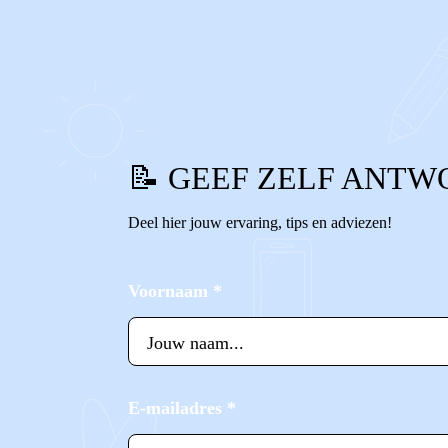
0
0
Reageer
📝 GEEF ZELF ANTW
Deel hier jouw ervaring, tips en adviezen!
Voornaam
*
E-mailadres
*