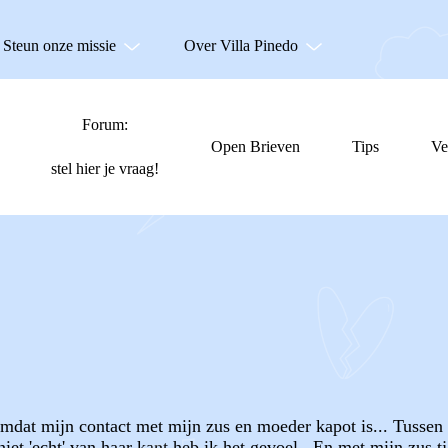
Steun onze missie
Over Villa Pinedo
Forum:
Open Brieven
Tips
Ve
stel hier je vraag!
omdat mijn contact met mijn zus en moeder kapot is... Tussen 
niet 'echt' van haar kant heb ik het gevoel.. En met mijn zus tj