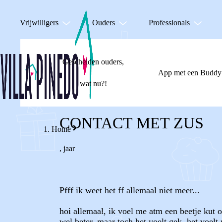
Vrijwilligers
Ouders
Professionals
Gescheiden ouders,
App met een Buddy
wat nu?!
CONTACT MET ZUS
Home
,
jaar
Pfff ik weet het ff allemaal niet meer...
hoi allemaal, ik voel me atm een beetje kut 
wel beter, maar toch het voelt gek, het voelt 