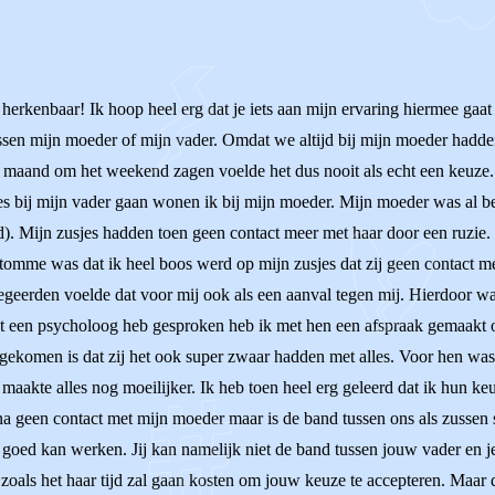
herkenbaar! Ik hoop heel erg dat je iets aan mijn ervaring hiermee gaat
 tussen mijn moeder of mijn vader. Omdat we altijd bij mijn moeder ha
 maand om het weekend zagen voelde het dus nooit als echt een keuze
es bij mijn vader gaan wonen ik bij mijn moeder. Mijn moeder was al bes
d). Mijn zusjes hadden toen geen contact meer met haar door een ruzie
stomme was dat ik heel boos werd op mijn zusjes dat zij geen contact m
negeerden voelde dat voor mij ook als een aanval tegen mij. Hierdoor wa
t een psycholoog heb gesproken heb ik met hen een afspraak gemaakt o
 gekomen is dat zij het ook super zwaar hadden met alles. Voor hen was
 maakte alles nog moeilijker. Ik heb toen heel erg geleerd dat ik hun k
a geen contact met mijn moeder maar is de band tussen ons als zussen s
k goed kan werken. Jij kan namelijk niet de band tussen jouw vader en 
et zoals het haar tijd zal gaan kosten om jouw keuze te accepteren. Maar 