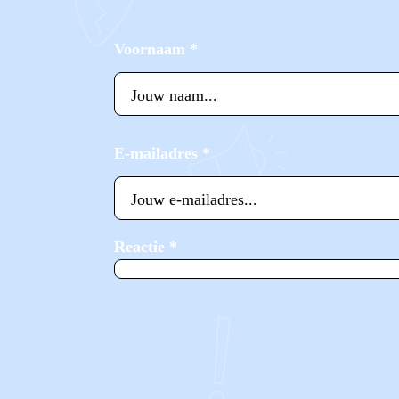
Voornaam
*
E-mailadres
*
Reactie
*