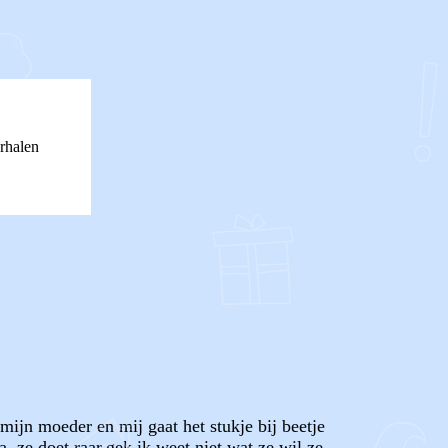
rhalen
mijn moeder en mij gaat het stukje bij beetje
a, ze doet raar,gek ik weet niet wat ze wil ze