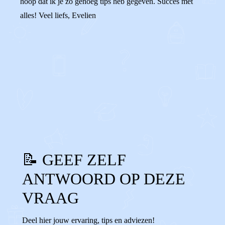
hoop dat ik je zo genoeg tips heb gegeven. Succes met
alles! Veel liefs, Evelien
0
0
Reageer
📝 GEEF ZELF
ANTWOORD OP DEZE
VRAAG
Deel hier jouw ervaring, tips en adviezen!