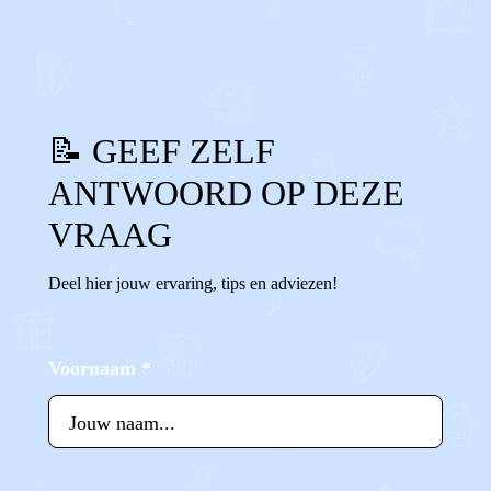
1
0
Reageer
📝 GEEF ZELF
ANTWOORD OP DEZE
VRAAG
Deel hier jouw ervaring, tips en adviezen!
Voornaam
*