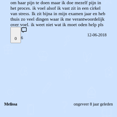
om haar pijn te doen maar ik doe mezelf pijn in
het proces. ik voel alsof ik vast zit in een cirkel
van stress. Ik zit bijna in mijn examen jaar en heb
thuis zo veel dingen waar ik me verantwoordelijk
over voel. ik weet niet wat ik moet oden help pls
12-06-2018
6
0
STEL JE EIGEN VRAAG
OF
REAGEER OP DIT BERICHT
REACTIES (
6
)
Melissa
ongeveer 8 jaar geleden