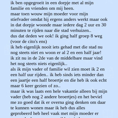
ik ben opgegroeit in een dorpje met al mijn
familie en vrienden om mij heen.
maar toen wouw mijn moeder voor mijn
stiefvader omdat hij ergens anders werkt maar ook
in dat dorpje woonde maar iedere dag 2 uur en 30
minuten te rijden naar die stad verhuizen..
dus dat deden we ook! ik ging half groep 8 weg
(voor de cito's ens)
ik heb eigenlijk nooit iets gehad met die stad nu
nog steets niet en woon er al 2 en een half jaar!
ik zit nu in de 2de van de middelbare maar vind
het nog steets niets eigenlijk..
als ik mijn vader of familie wil zien moet ik 2 en
een half uur rijden.. ik heb sinds iets minder dan
een jaartje een half broertje en die heb ik ook echt
maar 6 keer gezien of zo..
maar ik was laats een hele vakantie alleen bij mijn
vader (heb nog 2 andere broertjes) en het beviel
me zo goed dat ik er overna ging denken om daar
te kunnen wonen maar ik heb dus alles
geprobeerd heb heel vaak met mijn moeder er