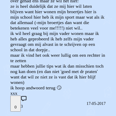
over gehad ens maar ze wil het niet!
ze is heel duidelijk dat ze mij hier wil laten
blijven want hier wonen mijn broertjes hier is
mijn school hier heb ik mijn sport maar wat als ik
dat allemaal (-mijn broertjes dan want die
betekenen veel voor me!!!!!) niet wil..
ik wil heel graag bij mijn vader wonen maar ik
heb alles geprobeerd ik heb zelfs mijn vader
gevraagt om mij alvast in te schrijven op een
school in dat dorpje..
maar ik vind het ook weer lullig om een rechter in
te zetten
maar hebben jullie tips wat ik dan misschien toch
nog kan doen (en dan niet 'goed met dr praten'
want dat wil ze niet ze is vast dat ik hier blijf
wonen)
ik hoop andwoord terug 🙄
xxx
17-05-2017
3
0