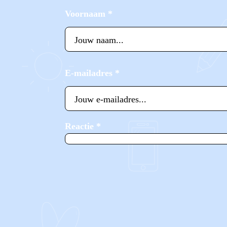
Voornaam
*
E-mailadres
*
Reactie
*