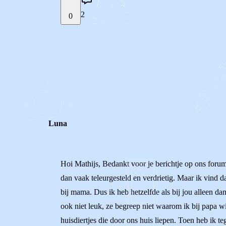
2
0
STEL JE EIGEN VRAAG
REACTIES (
2
)
Luna
Hoi Mathijs, Bedankt voor je berichtje op ons forum
dan vaak teleurgesteld en verdrietig. Maar ik vind da
bij mama. Dus ik heb hetzelfde als bij jou alleen da
ook niet leuk, ze begreep niet waarom ik bij papa wi
huisdiertjes die door ons huis liepen. Toen heb ik t