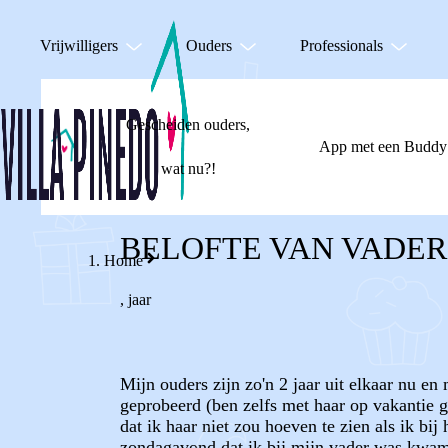
Vrijwilligers
Ouders
Professionals
Gescheiden ouders,
App met een Buddy
wat nu?!
BELOFTE VAN VADER
Home
,
jaar
Mijn ouders zijn zo'n 2 jaar uit elkaar nu en 
geprobeerd (ben zelfs met haar op vakantie 
dat ik haar niet zou hoeven te zien als ik b
zondagavond dat ik bij mijn vader was kwam 