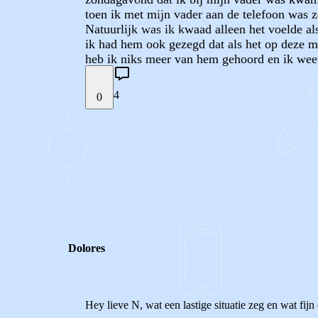
toen ik met mijn vader aan de telefoon was ze
Natuurlijk was ik kwaad alleen het voelde al
ik had hem ook gezegd dat als het op deze m
heb ik niks meer van hem gehoord en ik weet 
4
0
STEL JE EIGEN VRAAG
REACTIES (
4
)
Dolores
Hey lieve N, wat een lastige situatie zeg en wat fijn 