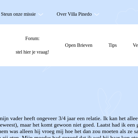
Steun onze missie
Over Villa Pinedo
Forum:
Open Brieven
Tips
Ve
stel hier je vraag!
mijn vader heeft ongeveer 3/4 jaar een relatie. Ik kan het alle
geweest), maar het komt gewoon niet goed. Laatst had ik een 
ij hem was alleen hij vroeg mij hoe het dan zou moeten als ze
zij eten. Mijn moeder had gezegd dat ik wel bij haar kon ete