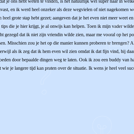
 dat je ons hebt weten te vinden, is het natuurlijk wel super naar in welk
uvast, en ik werd heel onzeker als deze wegvielen of niet nagekomen we
een heel grote stap hebt gezet; aangeven dat je het even niet meer weet
tips die je hier krijgt, je al onwijs kan helpen. Toen ik mijn vader wild
ht gezegd dat ik niet zijn vriendin wilde zien, maar me vooral op het pos
en. Misschien zou je het op die manier kunnen proberen te brengen? Als
rwijl als ik zeg dat ik hem even wil zien omdat ik dat fijn vind, hij daar 
vloeden door bepaalde dingen weg te laten. Ook ik zou een buddy van har
wie je langere tijd kan praten over de situatie. Ik wens je heel veel succ