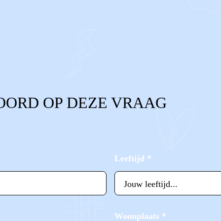
OORD OP DEZE VRAAG
Leeftijd
*
Woonplaats
*