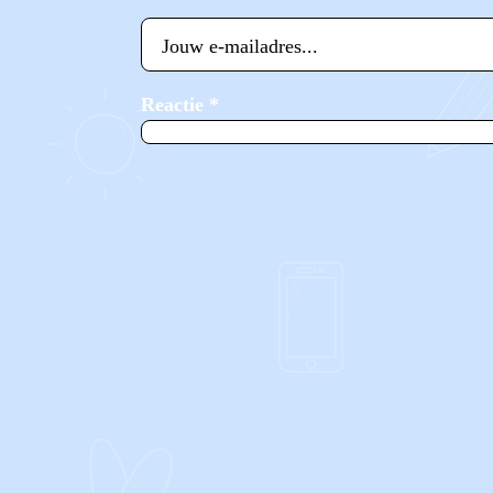
Reactie
*