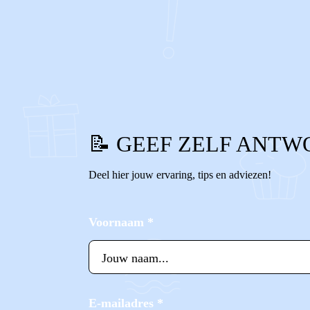
0
0
Reageer
📝 GEEF ZELF ANTW
Deel hier jouw ervaring, tips en adviezen!
Voornaam
*
E-mailadres
*