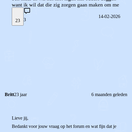
want ik wil dat die zig zorgen gaan maken om me
14-02-2026
3
23
STEL JE EIGEN VRAAG
OF
REAGEER OP DIT BERICHT
REACTIES (
3
)
Britt
23 jaar
6 maanden geleden
Lieve jij,
Bedankt voor jouw vraag op het forum en wat fijn dat je