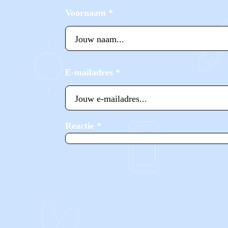
Voornaam
*
E-mailadres
*
Reactie
*