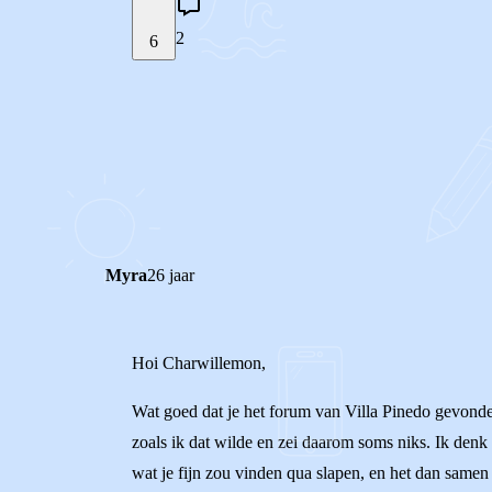
2
6
STEL JE EIGEN VRAAG
REACTIES (
2
)
Myra
26 jaar
Hoi Charwillemon,
Wat goed dat je het forum van Villa Pinedo gevonde
zoals ik dat wilde en zei daarom soms niks. Ik denk 
wat je fijn zou vinden qua slapen, en het dan same