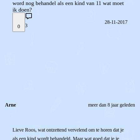
word nog behandel als een kind van 11 wat moet
ik doen?
28-11-2017
3
0
STEL JE EIGEN VRAAG
OF
REAGEER OP DIT BERICHT
REACTIES (
3
)
Arne
meer dan 8 jaar geleden
Lieve Roos, wat ontzettend vervelend om te horen dat je
als een kind wordt behandeld. Maar wat goed dat je je