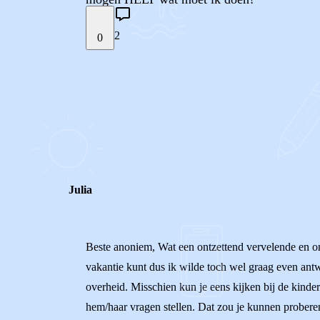
2
0
STEL JE EIGEN VRAAG
REACTIES (
2
)
Julia
Beste anoniem, Wat een ontzettend vervelende en oneer
vakantie kunt dus ik wilde toch wel graag even antw
overheid. Misschien kun je eens kijken bij de ki
hem/haar vragen stellen. Dat zou je kunnen probere