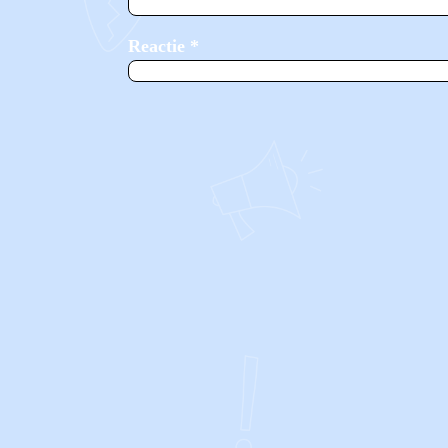
Reactie
*