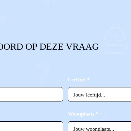
OORD OP DEZE VRAAG
Leeftijd
*
Woonplaats
*