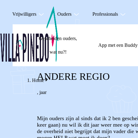
Vrijwilligers
Ouders
Professionals
Gescheiden ouders,
App met een Buddy
wat nu?!
ANDERE REGIO
Home
,
jaar
Mijn ouders zijn al sinds dat ik 2 ben gesch
keer gaan) nu wil ik dit jaar weer mee op win
de overheid niet begrijpt dat mijn vader di
mogen HELP wat moet ik doen?