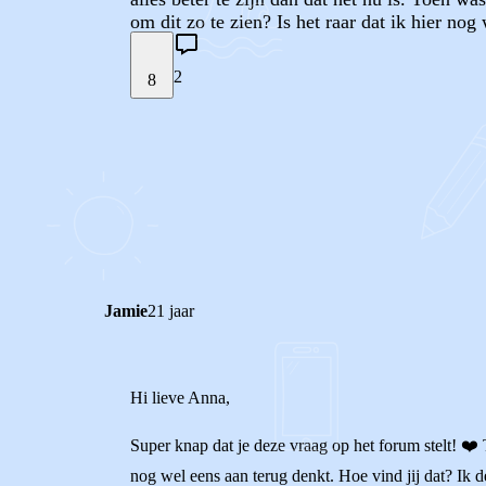
om dit zo te zien? Is het raar dat ik hier no
2
8
STEL JE EIGEN VRAAG
REACTIES (
2
)
Jamie
21 jaar
Hi lieve Anna,
Super knap dat je deze vraag op het forum stelt! ❤️ Te
nog wel eens aan terug denkt. Hoe vind jij dat? Ik 