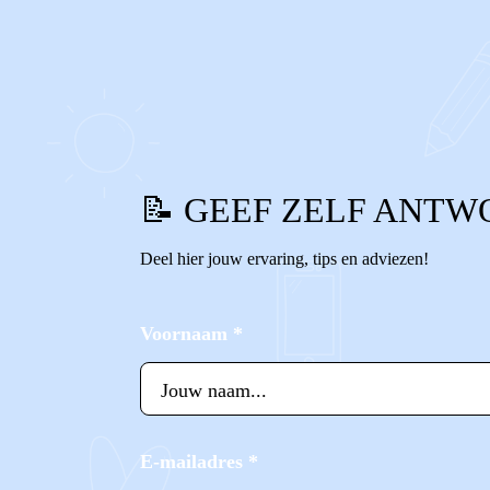
0
0
Reageer
📝 GEEF ZELF ANTW
Deel hier jouw ervaring, tips en adviezen!
Voornaam
*
E-mailadres
*