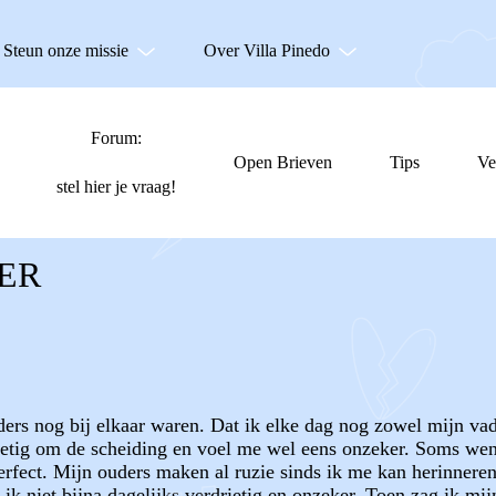
Steun onze missie
Over Villa Pinedo
Forum:
Open Brieven
Tips
Ve
stel hier je vraag!
ER
ders nog bij elkaar waren. Dat ik elke dag nog zowel mijn va
ietig om de scheiding en voel me wel eens onzeker. Soms wens
erfect. Mijn ouders maken al ruzie sinds ik me kan herinneren
as ik niet bijna dagelijks verdrietig en onzeker. Toen zag ik m