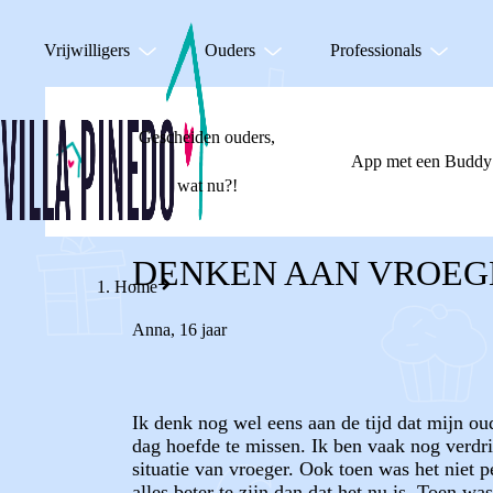
Vrijwilligers
Ouders
Professionals
Gescheiden ouders,
App met een Buddy
wat nu?!
DENKEN AAN VROEG
Home
Anna
,
16 jaar
Ik denk nog wel eens aan de tijd dat mijn ou
dag hoefde te missen. Ik ben vaak nog verdr
situatie van vroeger. Ook toen was het niet p
alles beter te zijn dan dat het nu is. Toen w