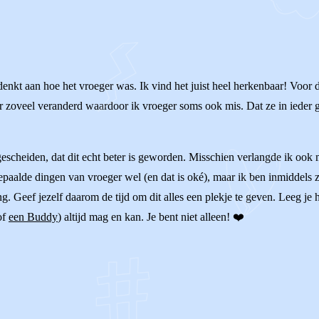
ns denkt aan hoe het vroeger was. Ik vind het juist heel herkenbaar! Voo
r zoveel veranderd waardoor ik vroeger soms ook mis. Dat ze in ieder ge
escheiden, dat dit echt beter is geworden. Misschien verlangde ik ook m
epaalde dingen van vroeger wel (en dat is oké), maar ik ben inmiddels z
ng. Geef jezelf daarom de tijd om dit alles een plekje te geven. Leeg je h
of
een Buddy
) altijd mag en kan. Je bent niet alleen! ❤️