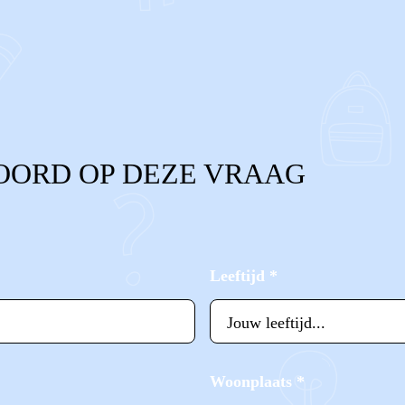
OORD OP DEZE VRAAG
Leeftijd
*
Woonplaats
*