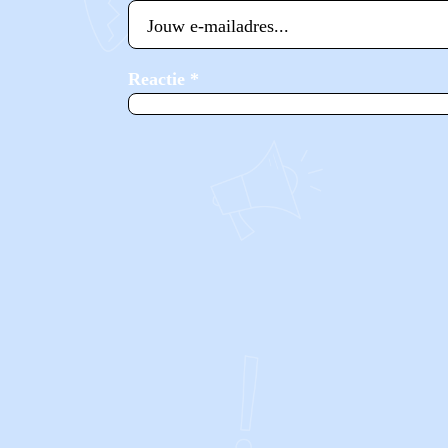
Reactie
*