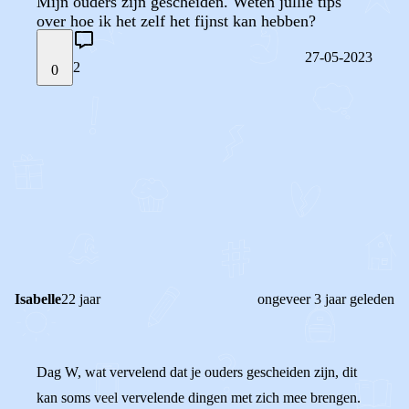
Mijn ouders zijn gescheiden. Weten jullie tips
over hoe ik het zelf het fijnst kan hebben?
27-05-2023
2
0
STEL JE EIGEN VRAAG
OF
REAGEER OP DIT BERICHT
REACTIES (
2
)
Isabelle
22 jaar
ongeveer 3 jaar geleden
Dag W, wat vervelend dat je ouders gescheiden zijn, dit
kan soms veel vervelende dingen met zich mee brengen.