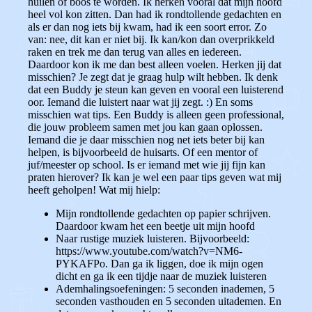
huilen of boos te worden. Ik herken vooral dat mijn hoofd
heel vol kon zitten. Dan had ik rondtollende gedachten en
als er dan nog iets bij kwam, had ik een soort error. Zo
van: nee, dit kan er niet bij. Ik kan/kon dan overprikkeld
raken en trek me dan terug van alles en iedereen.
Daardoor kon ik me dan best alleen voelen. Herken jij dat
misschien? Je zegt dat je graag hulp wilt hebben. Ik denk
dat een Buddy je steun kan geven en vooral een luisterend
oor. Iemand die luistert naar wat jij zegt. :) En soms
misschien wat tips. Een Buddy is alleen geen professional,
die jouw probleem samen met jou kan gaan oplossen.
Iemand die je daar misschien nog net iets beter bij kan
helpen, is bijvoorbeeld de huisarts. Of een mentor of
juf/meester op school. Is er iemand met wie jij fijn kan
praten hierover? Ik kan je wel een paar tips geven wat mij
heeft geholpen! Wat mij hielp:
Mijn rondtollende gedachten op papier schrijven.
Daardoor kwam het een beetje uit mijn hoofd
Naar rustige muziek luisteren. Bijvoorbeeld:
https://www.youtube.com/watch?v=NM6-
PYKAFPo. Dan ga ik liggen, doe ik mijn ogen
dicht en ga ik een tijdje naar de muziek luisteren
Ademhalingsoefeningen: 5 seconden inademen, 5
seconden vasthouden en 5 seconden uitademen. En