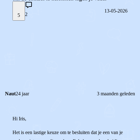
13-05-2026
2
5
STEL JE EIGEN VRAAG
OF
REAGEER OP DIT BERICHT
REACTIES (
2
)
Naut
24 jaar
3 maanden geleden
Hi Iris,
Het is een lastige keuze om te besluiten dat je een van je