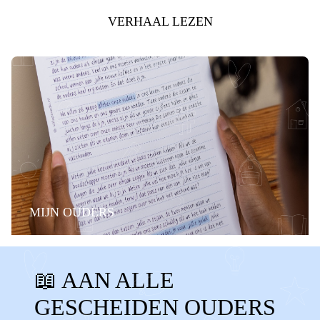
VERHAAL LEZEN
MIJN OUDERS
BELANGRIJKE MOMENTEN
FAMILIE
📖 AAN ALLE
STIEFOUDERS
ALLEEN
GESCHEIDEN OUDERS
GESCHEIDEN OUDERS
KERST