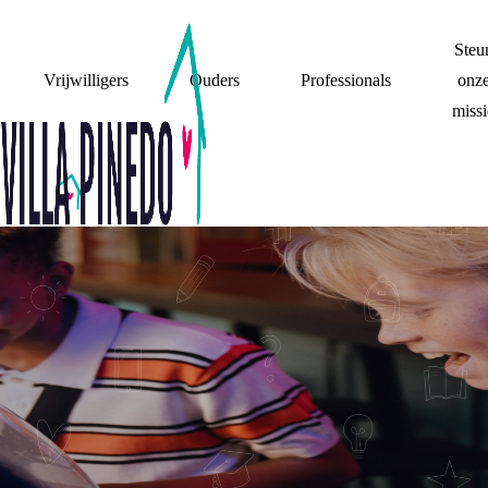
Steu
Vrijwilligers
Ouders
Professionals
onz
missi
MIJN OUDERS
RUZIE
(GEEN) CONTACT
SCHEIDVERHALEN