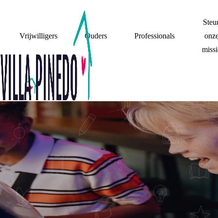
Steu
Vrijwilligers
Ouders
Professionals
onz
missi
MIJN OUDERS
FAMILIE
STIEFOUDERS
MIJN WOONSITUATIE
STEUN
LIEFDE
(GEEN) CONTACT
BELANGRIJKE MOMENTEN
WAT DE F@#CK?!