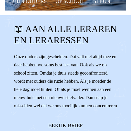
MIJN OUDERS
OP SCHOOL
STEUN
HELPEN
GESCHEIDEN OUDERS
📖 AAN ALLE LERAREN
AANDACHT
BASISSCHOOL
SCHOOL
EN LERARESSEN
STEUNEN
LERAREN
LERARESSEN
DOCENTEN
IB-ER
KLAS
GROEP 8
Onze ouders zijn gescheiden. Dat valt niet altijd mee en
daar hebben we soms best last van. Ook als we op
GROEP 7
LUISTEREN
school zitten. Omdat je thuis steeds geconfronteerd
wordt met ouders die ruzie hebben. Als je moeder de
hele dag moet huilen. Of als je moet wennen aan een
nieuw huis met een nieuwe stiefvader. Dan snap je
misschien wel dat we ons moeilijk kunnen concentreren
op de stelling van Pythagoras. We willen wel, maar het
lukt soms gewoon niet. Sommigen van ons gaan
BEKIJK BRIEF
keihard werken om maar niet aan he...