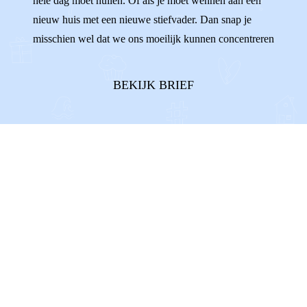
hele dag moet huilen. Of als je moet wennen aan een
nieuw huis met een nieuwe stiefvader. Dan snap je
misschien wel dat we ons moeilijk kunnen concentreren
op de stelling van Pythagoras. We willen wel, maar het
lukt soms gewoon niet. Sommigen van ons gaan
BEKIJK BRIEF
keihard werken om maar niet aan he...