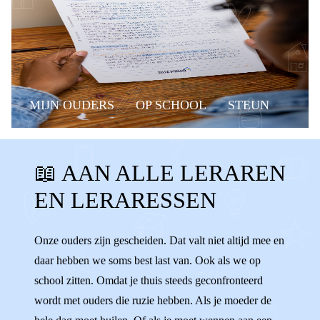
MIJN OUDERS
OP SCHOOL
STEUN
HELPEN
GESCHEIDEN OUDERS
📖 AAN ALLE LERAREN
AANDACHT
BASISSCHOOL
SCHOOL
EN LERARESSEN
STEUNEN
LERAREN
LERARESSEN
DOCENTEN
IB-ER
KLAS
GROEP 8
Onze ouders zijn gescheiden. Dat valt niet altijd mee en
daar hebben we soms best last van. Ook als we op
GROEP 7
LUISTEREN
school zitten. Omdat je thuis steeds geconfronteerd
wordt met ouders die ruzie hebben. Als je moeder de