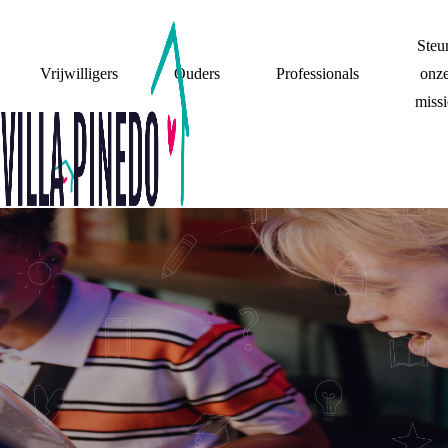
Steu
Vrijwilligers
Ouders
Professionals
onz
missi
MIJN OUDERS
FAMILIE
STIEFOUDERS
MIJN WOONSITUATIE
RECHTEN
OP SCHOOL
STEUN
RUZIE
(GEEN) CONTACT
BELANGRIJKE MOMENTEN
WAT DE F@#CK?!