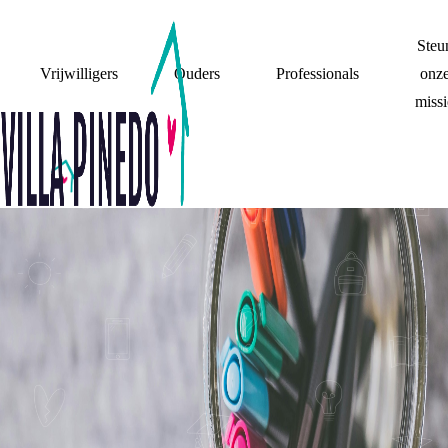
Steu
Vrijwilligers
Ouders
Professionals
onz
missi
STEUN
VOOR JEZELF
ZORGEN | MAAK