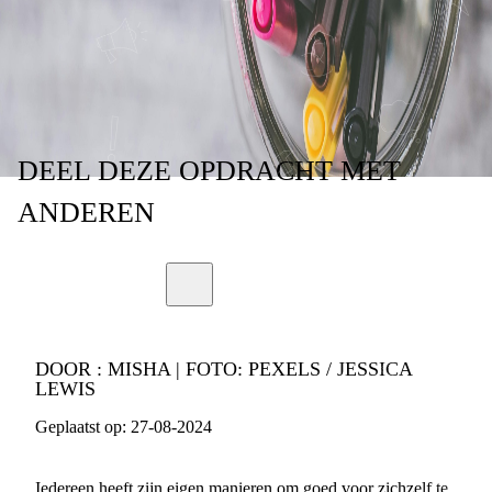
JE EIGEN
ZELFZORG TIPS
DEEL
DEZE OPDRACHT
MET
ANDEREN
DOOR :
MISHA | FOTO: PEXELS / JESSICA
LEWIS
Geplaatst op:
27-08-2024
Iedereen heeft zijn eigen manieren om goed voor zichzelf te