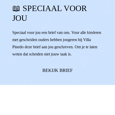
📖 SPECIAAL VOOR
ALLEEN VOELEN
SCHULDIG
JOU
WENNEN
VERANDERINGEN
WISSELEN
VERHUIZEN
ALLEEN
Speciaal voor jou een brief van ons. Voor alle kinderen
met gescheiden ouders hebben jongeren bij Villa
ENIGE
AFSPRAKEN
Pinedo deze brief aan jou geschreven. Om je te laten
weten dat scheiden niet jouw taak is.
BEKIJK BRIEF