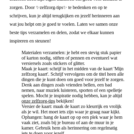
zorgen. Door ✨zelfzorg-tips✨ te bedenken en op te
schrijven, kun je altijd terugkijken en jezelf herinneren aan
wat jou helpt om je goed te voelen. Laten we samen onze
beste tips verzamelen en delen, zodat we elkaar kunnen
inspireren en steunen!
Materialen verzamelen: je hebt een stevig stuk papier
of karton nodig, stiften of pennen en eventueel wat
versiersels zoals stickers of glitter.
Maak je kaart: schrijf in het midden van de kaart 'Mijn
zelfzorg kaart'. Schrijf vervolgens om de titel heen alle
dingen die je kunt doen om goed voor jezelf te zorgen.
Denk aan dingen zoals vrienden bellen, een bad
nemen, naar muziek luisteren, sporten of een spelletje
spelen. Mocht je inspiratie nodig hebben, kan je altijd
onze zelfzorg-tips
bekijken!
Versier de kaart: maak de kaart zo kleurrijk en vrolijk
als je wil. Het moet iets zijn waar je graag naar kijkt.
Ophangen: hang de kaart op op een plek waar je hem
vaak ziet, zoals bij je bureau of aan de muur in je
kamer. Gebruik hem als herinnering om regelmatig
iets te doen voor jezelf.