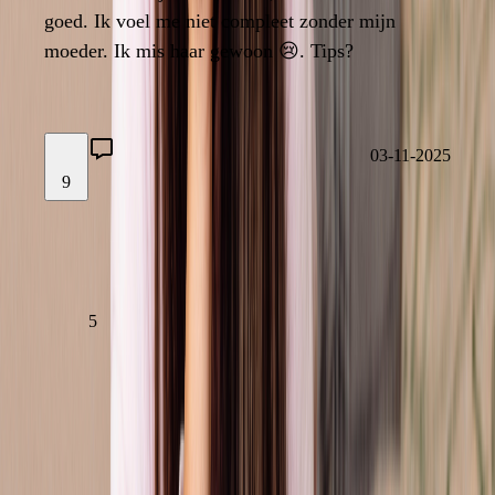
goed. Ik voel me niet compleet zonder mijn
goed. Ik voel me niet compleet zonder mijn
moeder. Ik mis haar gewoon 😢. Tips?
moeder. Ik mis haar gewoon 😢. Tips?
5
03-11-2025
9
03-11-2025
LAAT EEN REACTIE ACHTER
LEES VERDER
5
Vorige
Volgende
1
2
3
4
5
...
72