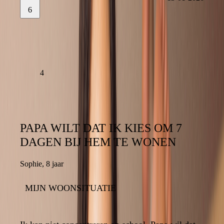
6
13-01-2026
LAAT EEN REACTIE ACHTER
LEES VERDER
4
PAPA WILT DAT IK KIES OM 7
PAPA WILT DAT IK KIES OM 7
DAGEN BIJ HEM TE WONEN
DAGEN BIJ HEM TE WONEN
Sophie
,
8 jaar
8 jaar
,
Sophie
MIJN WOONSITUATIE
MIJN WOONSITUATIE
11