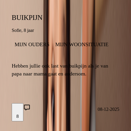
BUIKPIJN
BUIKPIJN
Sofie
,
8 jaar
8 jaar
,
Sofie
MIJN OUDERS
MIJN WOONSITUATIE
MIJN WOONSITUATIE
MIJN OUDERS
8
Hebben jullie ook last van buikpijn als je van
Hebben jullie ook last van buikpijn als je van
papa naar mama gaat en andersom.
papa naar mama gaat en andersom.
6
08-12-2025
8
08-12-2025