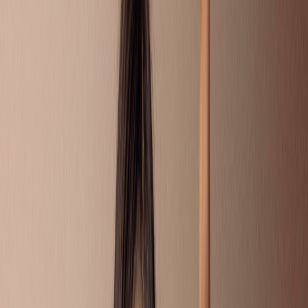
717
vragen
Sorteer op
ZOEK OP HET FORUM NAAR
VRAGEN VAN ANDEREN