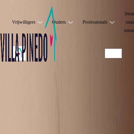
Steu
Vrijwilligers
Ouders
Professionals
onz
missi
DEEL JE
VERHAAL!