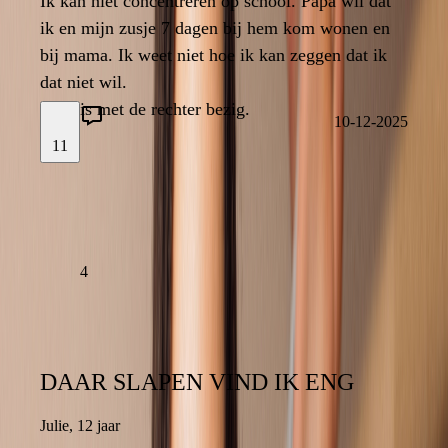
Ik kan niet concentreren op school. Papa wil dat
Ik kan niet concentreren op school. Papa wil dat
ik en mijn zusje 7 dagen bij hem kom wonen en
ik en mijn zusje 7 dagen bij hem kom wonen en
bij mama. Ik weet niet hoe ik kan zeggen dat ik
bij mama. Ik weet niet hoe ik kan zeggen dat ik
dat niet wil.
dat niet wil.
4
Papa is met de rechter bezig.
Papa is met de rechter bezig.
10-12-2025
11
10-12-2025
LAAT EEN REACTIE ACHTER
LEES VERDER
4
DAAR SLAPEN VIND IK ENG
DAAR SLAPEN VIND IK ENG
Julie
,
12 jaar
12 jaar
,
Julie