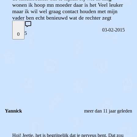
wonen ik hoop mn moeder daar is het Veel leuker
maar ik wil wel graag contact houden met mijn
vader ben echt benieuwd wat de rechter zegt
03-02-2015
5
0
STEL JE EIGEN VRAAG
OF
REAGEER OP DIT BERICHT
REACTIES (
5
)
Yannick
meer dan 11 jaar geleden
Hoi! Jeetje, het is begrijpelijk dat je nerveus bent. Dat zou