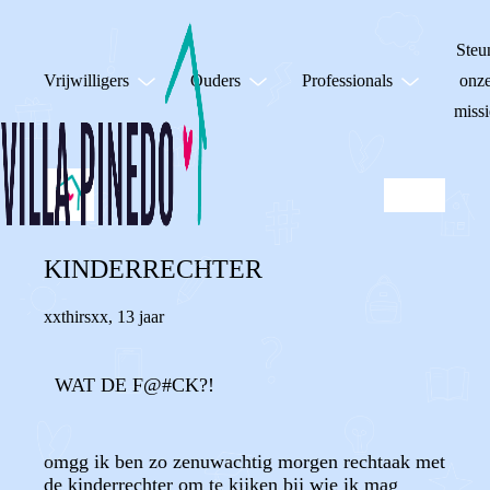
Steu
Vrijwilligers
Ouders
Professionals
onz
missi
KINDERRECHTER
xxthirsxx
,
13 jaar
WAT DE F@#CK?!
omgg ik ben zo zenuwachtig morgen rechtaak met
de kinderrechter om te kijken bij wie ik mag