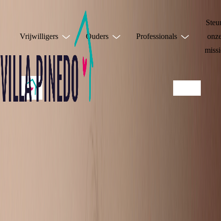
Steu
Vrijwilligers
Ouders
Professionals
onz
missi
JE HOEFT HET
NIET ALLEEN TE