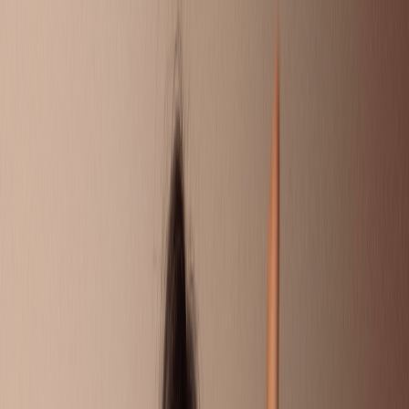
DOEN!
Soms wil je gewoon even je verhaal kwijt. Omdat je ouders
gescheiden zijn, of omdat er thuis van alles speelt. Hier kun je
je vragen stellen, andere kinderen en jongeren snappen precies
wat jij meemaakt en reageren met tips of een luisterend oor. Of
misschien heb jij wel een goede tip voor iemand?
Liever 1 op 1 chatten met iemand die het zelf ook heeft
meegemaakt? Bij Villa Pinedo kun je ook een eigen Buddy
krijgen.
STUUR JE EIGEN VRAAG IN
CHAT MET EEN BUDDY