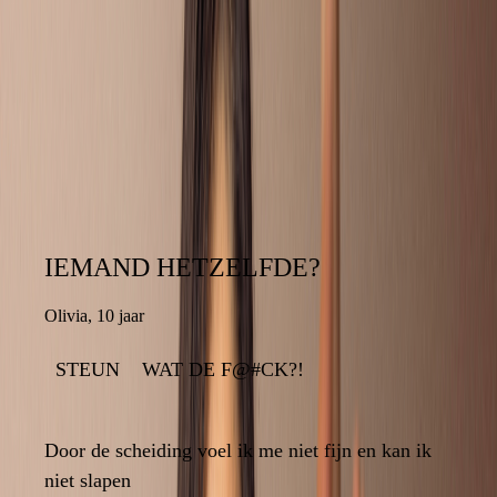
ZOEK OP HET FORUM NAAR
VRAGEN VAN ANDEREN
IEMAND HETZELFDE?
IEMAND HETZELFDE?
Olivia
,
10 jaar
10 jaar
,
Olivia
STEUN
WAT DE F@#CK?!
WAT DE F@#CK?!
STEUN
7
Door de scheiding voel ik me niet fijn en kan ik
Door de scheiding voel ik me niet fijn en kan ik
niet slapen
niet slapen