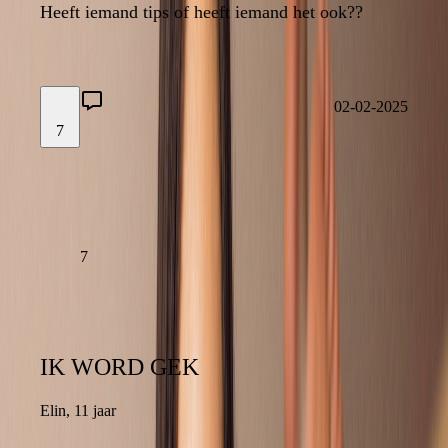
Heeft iemand tips of heeft iemand het ook??
Heeft iemand tips of heeft iemand het ook??
7
02-02-2025
7
02-02-2025
LAAT EEN REACTIE ACHTER
LEES VERDER
7
IK WORD GEK
IK WORD GEK
Elin
,
11 jaar
11 jaar
,
Elin