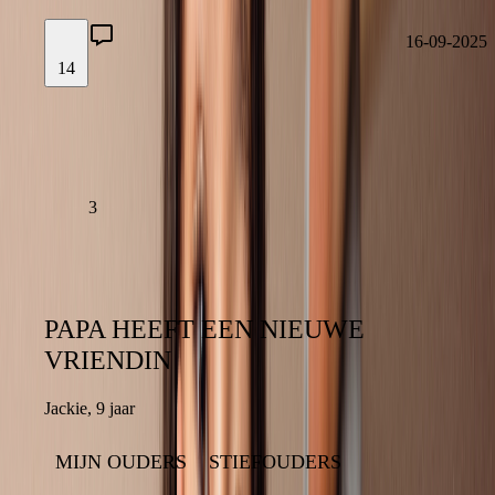
3
16-09-2025
14
16-09-2025
LAAT EEN REACTIE ACHTER
LEES VERDER
3
PAPA HEEFT EEN NIEUWE
PAPA HEEFT EEN NIEUWE
VRIENDIN
VRIENDIN
Jackie
,
9 jaar
9 jaar
,
Jackie
MIJN OUDERS
STIEFOUDERS
STIEFOUDERS
MIJN OUDERS