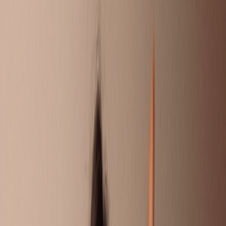
DOEN!
Soms wil je gewoon even je verhaal kwijt. Omdat je ouders
gescheiden zijn, of omdat er thuis van alles speelt. Hier kun je
je vragen stellen, andere kinderen en jongeren snappen precies
wat jij meemaakt en reageren met tips of een luisterend oor. Of
misschien heb jij wel een goede tip voor iemand?
Liever 1 op 1 chatten met iemand die het zelf ook heeft
meegemaakt? Bij Villa Pinedo kun je ook een eigen Buddy
krijgen.
STUUR JE EIGEN VRAAG IN
CHAT MET EEN BUDDY