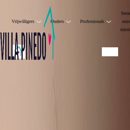
Steu
Vrijwilligers
Ouders
Professionals
onz
missi
JE HOEFT HET
NIET ALLEEN TE