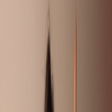
DOEN!
Soms wil je gewoon even je verhaal kwijt. Omdat je ouders
gescheiden zijn, of omdat er thuis van alles speelt. Hier kun je
je vragen stellen, andere kinderen en jongeren snappen precies
wat jij meemaakt en reageren met tips of een luisterend oor. Of
misschien heb jij wel een goede tip voor iemand?
Liever 1 op 1 chatten met iemand die het zelf ook heeft
meegemaakt? Bij Villa Pinedo kun je ook een eigen Buddy
krijgen.
STUUR JE EIGEN VRAAG IN
CHAT MET EEN BUDDY