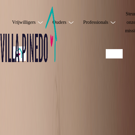
Steu
Vrijwilligers
Ouders
Professionals
onz
missi
JE HOEFT HET
NIET ALLEEN TE