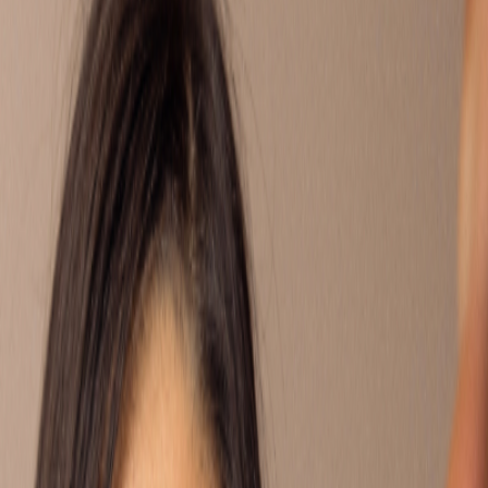
rs gescheiden zijn, of omdat er thuis van alles speelt. Hier kun
n precies wat jij meemaakt en reageren met tips of een luisterend
d?
ft meegemaakt? Bij Villa Pinedo kun je ook een eigen Buddy
 EIGEN VRAAG IN
MET EEN BUDDY
ouders
ruzie
mijn woonsituatie
belangrijk