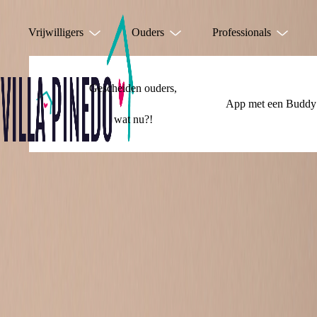
Vrijwilligers
Ouders
Professionals
Gescheiden ouders,
App met een Buddy
wat nu?!
JE HOEFT HET 
DOEN!