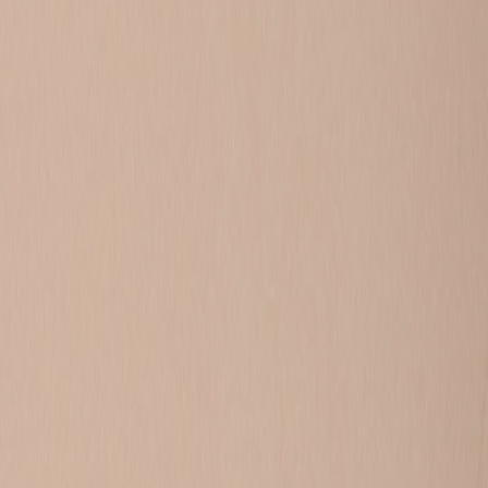
79
vragen
ZOEK OP HET FORUM NAAR