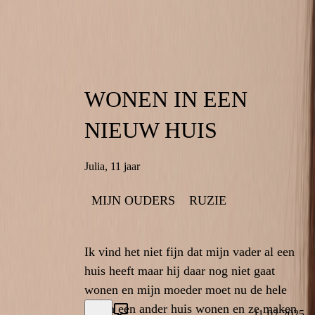
WONEN IN EEN
WONEN IN EEN
NIEUW HUIS
NIEUW HUIS
Julia
,
11 jaar
11 jaar
,
Julia
MIJN OUDERS
RUZIE
RUZIE
MIJN OUDERS
Ik vind het niet fijn dat mijn vader al een
Ik vind het niet fijn dat mijn vader al een
huis heeft maar hij daar nog niet gaat
huis heeft maar hij daar nog niet gaat
wonen en mijn moeder moet nu de hele
wonen en mijn moeder moet nu de hele
tijd in een ander huis wonen en ze maken
tijd in een ander huis wonen en ze maken
11-02-2025