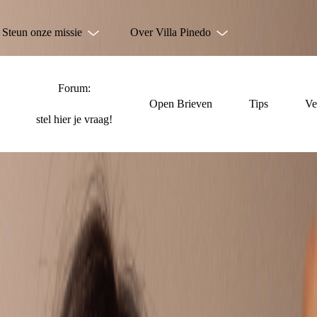
Steun onze missie
Over Villa Pinedo
Forum:
Open Brieven
Tips
Ve
stel hier je vraag!
NIET ALLEEN TE