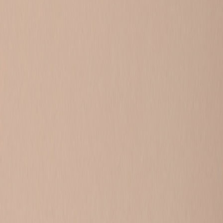
Soms wil je gewoon even je verhaal kwijt. Omdat je oude
je je vragen stellen, andere kinderen en jongeren snappe
oor. Of misschien heb jij wel een goede tip voor ieman
Liever 1 op 1 chatten met iemand die het zelf ook hee
krijgen.
STUUR JE
CHAT 
ONDERWERP 👉
alles
mijn 