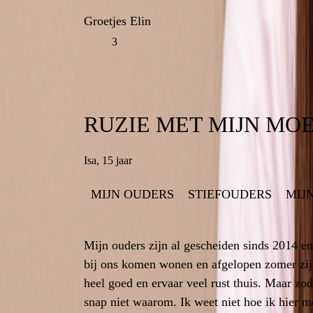
Groetjes Elin
Groetjes Eli
3
RUZIE MET MIJN MO
Isa
,
15 jaar
6
MIJN OUDERS
(GEEN) CONTACT
STIEFOUDERS
RUZIE
STEUN
MIJ
Mijn ouders zijn al gescheiden sinds 2014 en
Mijn ouders zijn al gescheiden sinds 2014
bij ons komen wonen en afgelopen zomer zijn 
bij ons komen wonen en afgelopen zomer zij
3
heel goed en ervaar veel rust thuis. Maar zo
heel goed en ervaar veel rust thuis. Maar
snap niet waarom. Ik weet niet hoe ik hier 
snap niet waarom. Ik 
09-01-202