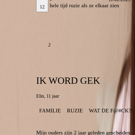
nu de hele tijd ruzie als ze elkaar zien
nu de hele tijd ruzie als ze elkaar zien
12
2
IK WORD GEK
IK WORD GE
Elin
,
11 jaar
11 jaar
,
Eli
12
FAMILIE
WAT DE F@#CK?!
RUZIE
WAT DE F@#CK?!
RUZIE
FAMILIE
Mijn ouders zijn 2 jaar geleden gescheiden
Mijn ouders zijn 2 jaar geleden gescheide