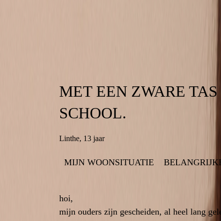
MET EEN ZWARE TAS
MET EEN ZWARE T
SCHOOL.
Linthe
,
13 jaar
MIJN WOONSITUATIE
BELANGRIJKE MOMENTEN
BELANGRIJK
MIJN W
hoi,
mijn ouders zijn gescheiden, al heel lang gel
mijn ouders zijn gescheiden, al heel lang 