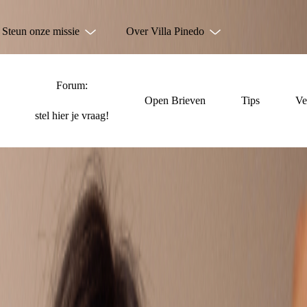
Steun onze missie
Over Villa Pinedo
Forum:
Open Brieven
Tips
Ve
stel hier je vraag!
NIET ALLEEN TE