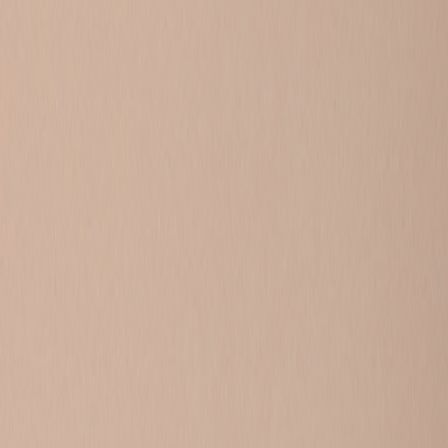
Soms wil je gewoon even je verhaal kwijt. Omdat je oude
je je vragen stellen, andere kinderen en jongeren snappe
oor. Of misschien heb jij wel een goede tip voor ieman
Liever 1 op 1 chatten met iemand die het zelf ook hee
krijgen.
STUUR JE
CHAT 
ONDERWERP 👉
alles
mijn 