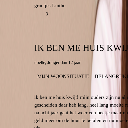
groetjes Linthe
3
IK BEN ME HUIS KWIJ
IK BEN ME HUI
noelle
,
Jonger dan 12 jaar
Jonge
MIJN WOONSITUATIE
BELANGRIJKE MOMENTEN
BELANGRIJK
MIJN W
ik ben me huis kwijt! mijn ouders zijn nu al 
ik ben me huis kwijt! mijn ouders zi
gescheiden daar heb lang, heel lang moeite 
gescheiden daar heb lang, heel lang moeit
na acht jaar gaat het weer een beetje maar 
na acht jaar gaat het weer een beetje maar 
geld meer om de huur te betalen en nu moete
geld meer om de huur te betalen en nu m