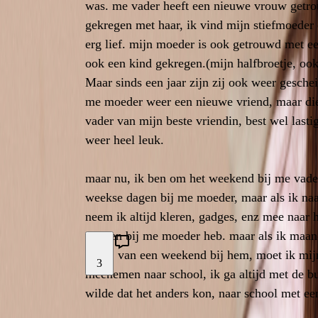
was. me vader heeft een nieuwe vrouw getr
was. me vader heeft een nieuwe vrouw getr
gekregen met haar, ik vind mijn stiefmoeder 
gekregen met haar, ik vind mijn stiefmoeder 
erg lief. mijn moeder is ook getrouwd met e
erg lief. mijn moeder is ook getrouwd met
ook een kind gekregen.(mijn halfbroetje, ook
ook een kind gekregen.(mijn halfbroetje, o
Maar sinds een jaar zijn zij ook weer gesche
Maar sinds een jaar zijn zij ook weer gesc
me moeder weer een nieuwe vriend, maar die
me moeder weer een nieuwe vriend, maar
vader van mijn beste vriendin, best wel last
vader van mijn beste vriendin, best wel la
weer heel leuk.
maar nu, ik ben om het weekend bij me vader
maar nu, ik ben om het weekend bij me vade
weekse dagen bij me moeder, maar als ik na
weekse dagen bij me moeder, maar als ik
neem ik altijd kleren, gadges, enz mee naar 
neem ik altijd kleren, gadges, enz mee naar 
spullen bij me moeder heb. maar als ik maan
spullen bij me moeder heb. maar als ik ma
moet, van een weekend bij hem, moet ik mijn
moet, van een weekend bij hem, moet ik mi
3
meenemen naar school, ik ga altijd met de bu
meenemen naar school, ik ga altijd met de bu
wilde dat het anders kon, naar school met ee
wilde dat het anders kon, naar school m