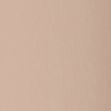
717
vragen
ZOEK OP HET FORUM NAAR