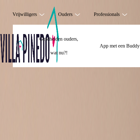
Vrijwilligers
Ouders
Professionals
Gescheiden ouders,
App met een Buddy
wat nu?!
JE HOEFT HET 
DOEN!