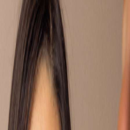
rs gescheiden zijn, of omdat er thuis van alles speelt. Hier kun
n precies wat jij meemaakt en reageren met tips of een luisterend
d?
ft meegemaakt? Bij Villa Pinedo kun je ook een eigen Buddy
 EIGEN VRAAG IN
MET EEN BUDDY
ouders
ruzie
mijn woonsituatie
belangrijk