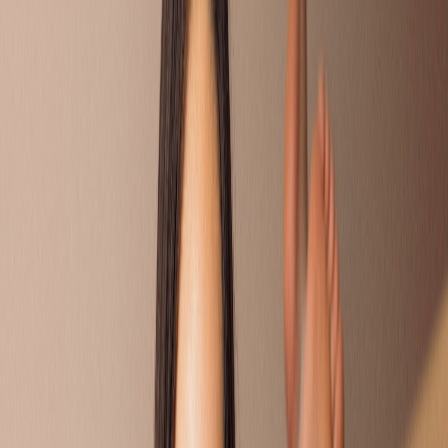
ONDERWERP 👉
alles
mijn ouders
ruzie
mijn woonsi
54
vragen
Sorteer op