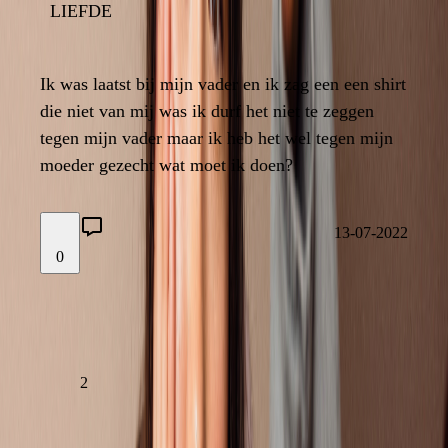
LIEFDE
LIEFDE
0
Ik was laatst bij mijn vader en ik zag een een shirt
Ik was laatst bij mijn vader en ik zag een een shirt
die niet van mij was ik durf het niet te zeggen
die niet van mij was ik durf het niet te zeggen
tegen mijn vader maar ik heb het wel tegen mijn
tegen mijn vader maar ik heb het wel tegen mijn
moeder gezecht wat moet ik doen?
moeder gezecht wat moet ik doen?
2
13-07-2022
0
13-07-2022
LAAT EEN REACTIE ACHTER
LEES VERDER
2