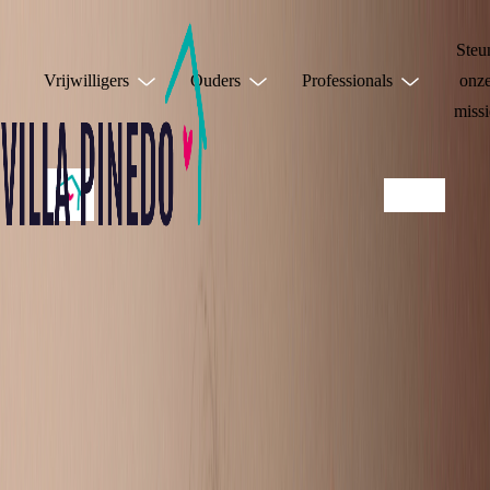
Steu
Vrijwilligers
Ouders
Professionals
onz
missi
JE HOEFT HET
NIET ALLEEN TE