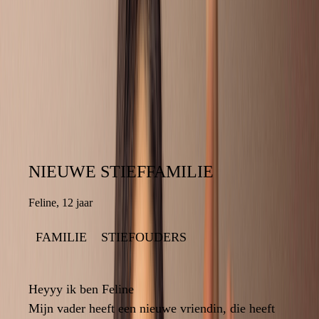
ZOEK OP HET FORUM NAAR
VRAGEN VAN ANDEREN
NIEUWE STIEFFAMILIE
NIEUWE STIEFFAMILIE
Feline
,
12 jaar
12 jaar
,
Feline
FAMILIE
STIEFOUDERS
STIEFOUDERS
FAMILIE
8
Heyyy ik ben Feline
Heyyy ik ben Feline
Mijn vader heeft een nieuwe vriendin, die heeft
Mijn vader heeft een nieuwe vriendin, die heeft