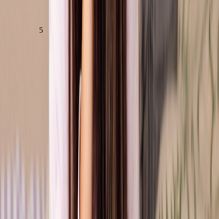
LEES VERDER
5
Vorige
Volgende
1
2
3
4
5
...
35