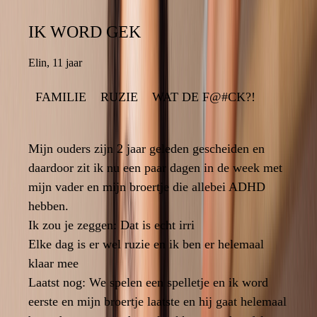
IK WORD GEK
IK WORD GEK
Elin
,
11 jaar
11 jaar
,
Elin
FAMILIE
WAT DE F@#CK?!
RUZIE
WAT DE F@#CK?!
RUZIE
FAMILIE
Mijn ouders zijn 2 jaar geleden gescheiden en
Mijn ouders zijn 2 jaar geleden gescheiden en
daardoor zit ik nu een paar dagen in de week met
daardoor zit ik nu een paar dagen in de week met
mijn vader en mijn broertje die allebei ADHD
mijn vader en mijn broertje die allebei ADHD
hebben.
hebben.
Ik zou je zeggen: Dat is echt irri
Ik zou je zeggen: Dat is echt irri
Elke dag is er wel ruzie en ik ben er helemaal
Elke dag is er wel ruzie en ik ben er helemaal
klaar mee
klaar mee
Laatst nog: We spelen een spelletje en ik word
Laatst nog: We spelen een spelletje en ik word
6
eerste en mijn broertje laatste en hij gaat helemaal
eerste en mijn broertje laatste en hij gaat helemaal