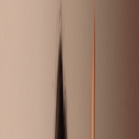
DOEN!
Soms wil je gewoon even je verhaal kwijt. Omdat je ouders
gescheiden zijn, of omdat er thuis van alles speelt. Hier kun je
je vragen stellen, andere kinderen en jongeren snappen precies
wat jij meemaakt en reageren met tips of een luisterend oor. Of
misschien heb jij wel een goede tip voor iemand?
Liever 1 op 1 chatten met iemand die het zelf ook heeft
meegemaakt? Bij Villa Pinedo kun je ook een eigen Buddy
krijgen.
STUUR JE EIGEN VRAAG IN
CHAT MET EEN BUDDY