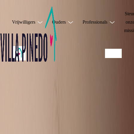
Steu
Vrijwilligers
Ouders
Professionals
onz
missi
JE HOEFT HET
NIET ALLEEN TE