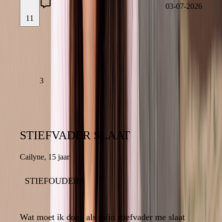
03-07-2026
11
03-07-2026
LAAT EEN REACTIE ACHTER
LEES VERDER
3
STIEFVADER SLAAT
STIEFVADER SLAAT
Cailyne
,
15 jaar
15 jaar
,
Cailyne
STIEFOUDERS
STIEFOUDERS
8
Wat moet ik doen als mijn stiefvader me slaat
Wat moet ik doen als mijn stiefvader me slaat