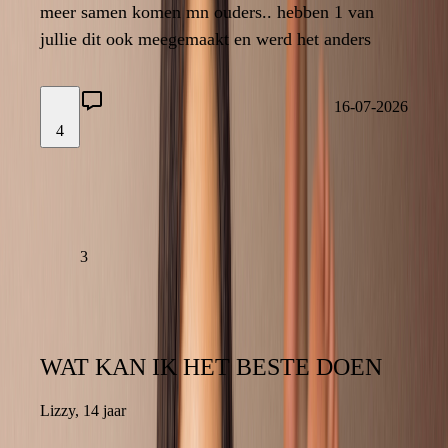
meer samen komen mn ouders.. hebben 1 van
meer samen komen mn ouders.. hebben 1 van
jullie dit ook meegemaakt en werd het anders
jullie dit ook meegemaakt en werd het anders
3
16-07-2026
4
16-07-2026
LAAT EEN REACTIE ACHTER
LEES VERDER
3
WAT KAN IK HET BESTE DOEN
WAT KAN IK HET BESTE DOEN
Lizzy
,
14 jaar
14 jaar
,
Lizzy