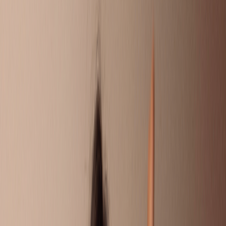
DOEN!
Soms wil je gewoon even je verhaal kwijt. Omdat je ouders
gescheiden zijn, of omdat er thuis van alles speelt. Hier kun je
je vragen stellen, andere kinderen en jongeren snappen precies
wat jij meemaakt en reageren met tips of een luisterend oor. Of
misschien heb jij wel een goede tip voor iemand?
Liever 1 op 1 chatten met iemand die het zelf ook heeft
meegemaakt? Bij Villa Pinedo kun je ook een eigen Buddy
krijgen.
STUUR JE EIGEN VRAAG IN
CHAT MET EEN BUDDY