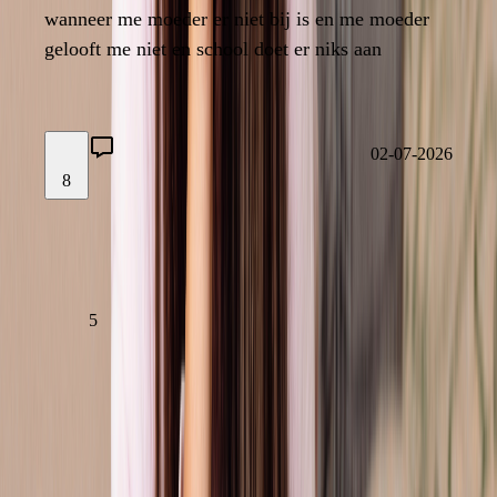
wanneer me moeder er niet bij is en me moeder
wanneer me moeder er niet bij is en me moeder
gelooft me niet en school doet er niks aan
gelooft me niet en school doet er niks aan
5
02-07-2026
8
02-07-2026
LAAT EEN REACTIE ACHTER
LEES VERDER
5
Vorige
Volgende
1
2
3
4
5
...
485